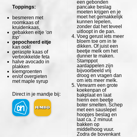
een gebonden
Toppings:
pancake beslag
moeten krijgen en je
moet het gemakkelijk
besmeren met
kunnen lepelen,
roomkaas of
zonder dat het teveel
kruidenkaas,
uitloopt in de pan.
gebakken eitje
‘on
Voeg gerust iets meer
top’
bloem toe om in te
gepocheerd eitje
dikken. Of juist een
kan ook!
beetje melk om het
geraspte kaas of
dunner te maken.
verbrokkelde feta
Stamppot
halve avocado in
aardappelen zijn
plakken
bijvoorbeeld vrij
kiemgroenten
droog en vragen dan
en/of overgieten
om iets meer melk.
met maple syrup
Verwarm een grote
koekenpan of
Direct in je mandje bij:
bakplaat en laat
hierin een beetje
boter smelten. Schep
met een sauslepel
hoopjes beslag en
laat ca. 2 minuut
bakken op
middelhoog vuur.
Zodra de bovenkant