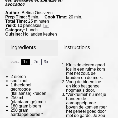
een gebakken ei, spinazie en
avocado?
Author:
Betina Oostveen
Prep Time:
5 min.
Cook Time:
20 min.
Total Time:
25 minuten
Yield:
10
pancakes
1
x
Category:
Lunch
Cuisine:
Hollandse keuken
ingredients
instructions
1x
2x
3x
SCALE
Kluts de eieren goed
los in een ruime kom
met het zout, de
2
eieren
kruiden en de melk.
snuf zout
Voeg de bloem toe
1
theelepel
en klop het geheel
gedroogde
nogmaals door.
(Italiaanse) kruiden
‘Verkruimel’ nu met je
250
ml
handen de
(plantaardige) melk
aardappelpuree
180 gram
bloem
boven de kom en roer
250 gram
het geheel goed door
aardappelpuree *
met de garde. Je zou