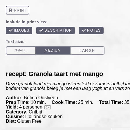
recept: Granola taart met mango
Deze granolataart met mango is een lekker zomers ontbijt taa
bodem van granola beleg je met een laag yoghurt en vers zom
Author:
Betina Oostveen
Prep Time:
10 min.
Cook Time:
25 min.
Total Time:
35
Yield:
4
personen
1
x
Category:
Ontbijt
Cuisine:
Hollandse keuken
Diet:
Gluten Free