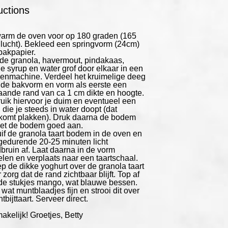
uctions
arm de oven voor op 180 graden (165
 lucht). Bekleed een springvorm (24cm)
bakpapier.
de granola, havermout, pindakaas,
e syrup en water grof door elkaar in een
kenmachine
. Verdeel het kruimelige deeg
 de bakvorm en vorm als eerste een
aande rand van ca 1 cm dikte en hoogte.
uik hiervoor je duim en eventueel een
 die je steeds in water doopt (dat
komt plakken). Druk daarna de bodem
met de bodem goed aan.
if de granola taart bodem in de oven en
gedurende 20-25 minuten licht
bruin af. Laat daarna in de vorm
elen en verplaats naar een taartschaal.
p de dikke yoghurt over de granola taart
zorg dat de rand zichtbaar blijft. Top af
de stukjes mango, wat blauwe bessen.
wat muntblaadjes fijn en strooi dit over
tbijttaart. Serveer direct.
akelijk! Groetjes, Betty