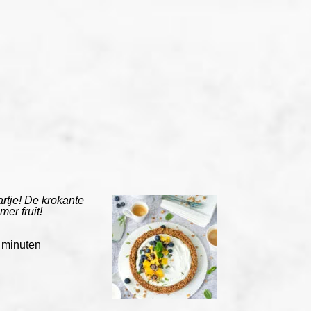
rtje! De krokante
er fruit!
 minuten