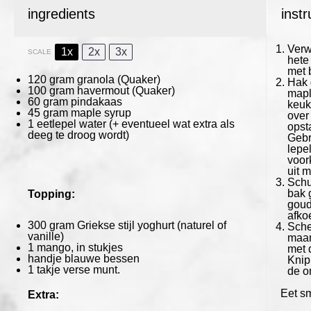
ingredients
instr
Verw
1x
2x
3x
SCALE
hete
met 
120
gram
granola
(Quaker)
Hak 
100 gram
havermout
(Quaker)
mapl
60 gram
pindakaas
keu
45 gram
maple syrup
over
1
eetlepel water (+ eventueel wat extra als
opst
deeg te droog wordt)
Gebr
lepel
voor
uit 
Schu
bak 
Topping:
goud
afko
300 gram
Griekse stijl yoghurt (naturel of
Sche
vanille)
maar 
1
mango, in stukjes
met 
handje blauwe bessen
Knip 
1
takje verse munt.
de on
Eet sm
Extra: