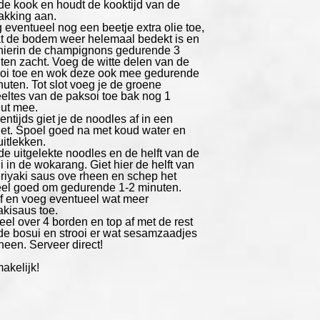
de kook en houdt de kooktijd van de
akking aan.
 eventueel nog een beetje extra olie toe,
t de bodem weer helemaal bedekt is en
hierin de champignons gedurende 3
ten zacht. Voeg de witte delen van de
oi toe en wok deze ook mee gedurende
nuten. Tot slot voeg je de groene
eltes van de paksoi toe bak nog 1
ut mee.
entijds giet je de noodles af in een
iet. Spoel goed na met koud water en
uitlekken.
de uitgelekte noodles en de helft van de
i in de wokarang. Giet hier de helft van
eriyaki saus ove rheen en schep het
el goed om gedurende 1-2 minuten.
f en voeg eventueel wat meer
akisaus toe.
eel over 4 borden en top af met de rest
de bosui en strooi er wat sesamzaadjes
heen. Serveer direct!
akelijk!