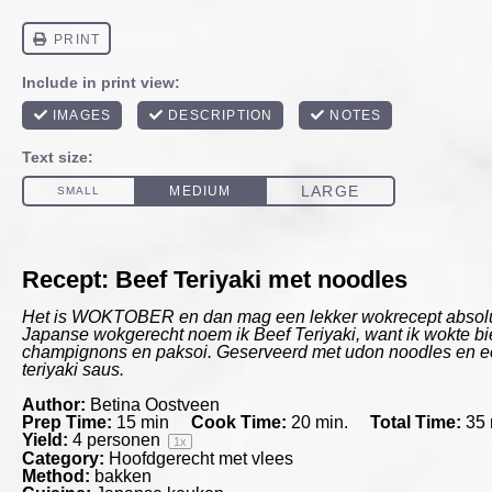
Recept: Beef Teriyaki met noodles
Het is WOKTOBER en dan mag een lekker wokrecept absoluut
Japanse wokgerecht noem ik Beef Teriyaki, want ik wokte bi
champignons en paksoi. Geserveerd met udon noodles en
teriyaki saus.
Author:
Betina Oostveen
Prep Time:
15 min
Cook Time:
20 min.
Total Time:
35 
Yield:
4
personen
1
x
Category:
Hoofdgerecht met vlees
Method:
bakken