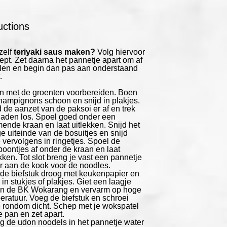
uctions
zelf
teriyaki saus maken?
Volg hiervoor
ept.
Zet daarna het pannetje apart om af
elen en begin dan pas aan onderstaand
.
n met de groenten voorbereiden. Boen
hampignons schoon en snijd in plakjes.
d de aanzet van de paksoi er af en trek
laden los. Spoel goed onder een
mende kraan en laat uitlekken. Snijd het
ge uiteinde van de bosuitjes en snijd
 vervolgens in ringetjes. Spoel de
boontjes af onder de kraan en laat
kken. Tot slot breng je vast een pannetje
r aan de kook voor de noodles.
de biefstuk droog met keukenpapier en
 in stukjes of plakjes. Giet een laagje
 in de BK Wokarang en vervarm op hoge
eratuur. Voeg de biefstuk en schroei
 rondom dicht. Schep met je wokspatel
e pan en zet apart.
g de udon noodels in het pannetje water