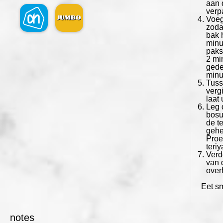
aan 
verp
Voeg
zoda
bak 
minu
paks
2 mi
gede
minu
Tuss
verg
laat 
Leg 
bosu
de t
gehe
Proe
teriy
Verd
van 
over
Eet sm
notes