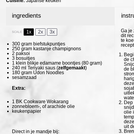
Cuisine:
Japanse keuken
ingredients
instr
Ga je 
1x
2x
3x
SCALE
dit rec
te ko
300 gram
biefstukpuntjes
recept
250 gram
kastanje champignons
2
paksoi
Begi
3
bosuitjes
de c
1
klein blikje edamame boontjes (
80 gram
)
Snij
240
ml Teriyaki saus (
zelfgemaakt
)
de b
180 gram
Udon Noodles
stro
sesamzaad
hari
deze
Extra:
soja
uitle
wate
1
BK Cookware Wokarang
Dep 
zonnebloem-, of arachide olie
snijd
keukenpapier
olie
temp
deze
uit d
Bren
Direct in je mandje bij: