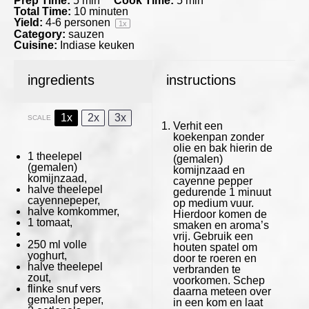
Prep Time:
5 min
Cook Time:
5 min
Total Time:
10 minuten
Yield:
4
-
6
personen
1
x
Category:
sauzen
Cuisine:
Indiase keuken
ingredients
instructions
1x
2x
3x
SCALE
Verhit een
koekenpan zonder
olie en bak hierin de
1
theelepel
(gemalen)
(gemalen)
komijnzaad en
komijnzaad,
cayenne pepper
halve theelepel
gedurende 1 minuut
cayennepeper,
op medium vuur.
halve komkommer,
Hierdoor komen de
1
tomaat,
smaken en aroma’s
vrij. Gebruik een
250
ml volle
houten spatel om
yoghurt,
door te roeren en
halve theelepel
verbranden te
zout,
voorkomen. Schep
flinke snuf vers
daarna meteen over
gemalen peper,
in een kom en laat