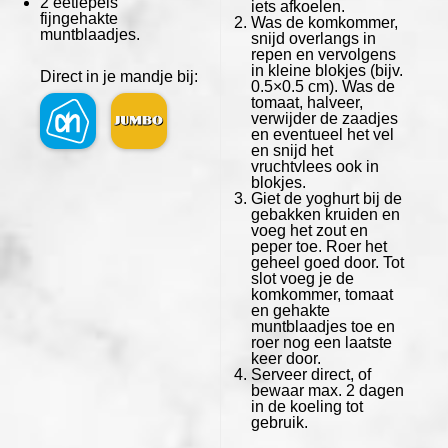
2
eetlepels
iets afkoelen.
fijngehakte
Was de komkommer,
muntblaadjes.
snijd overlangs in
repen en vervolgens
in kleine blokjes (bijv.
Direct in je mandje bij:
0.5×0.5 cm). Was de
tomaat, halveer,
verwijder de zaadjes
en eventueel het vel
en snijd het
vruchtvlees ook in
blokjes.
Giet de yoghurt bij de
gebakken kruiden en
voeg het zout en
peper toe. Roer het
geheel goed door. Tot
slot voeg je de
komkommer, tomaat
en gehakte
muntblaadjes toe en
roer nog een laatste
keer door.
Serveer direct, of
bewaar max. 2 dagen
in de koeling tot
gebruik.