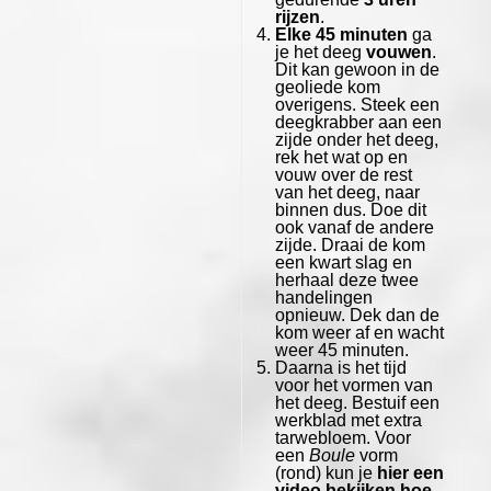
rijzen
.
Elke 45 minuten
ga
je het deeg
vouwen
.
Dit kan gewoon in de
geoliede kom
overigens. Steek een
deegkrabber aan een
zijde onder het deeg,
rek het wat op en
vouw over de rest
van het deeg, naar
binnen dus. Doe dit
ook vanaf de andere
zijde. Draai de kom
een kwart slag en
herhaal deze twee
handelingen
opnieuw. Dek dan de
kom weer af en wacht
weer 45 minuten.
Daarna is het tijd
voor het vormen van
het deeg. Bestuif een
werkblad met extra
tarwebloem. Voor
een
Boule
vorm
(rond) kun je
hier een
video bekijken hoe