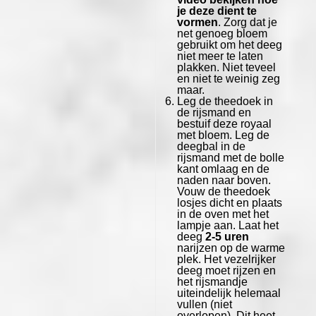
je deze dient te
vormen
. Zorg dat je
net genoeg bloem
gebruikt om het deeg
niet meer te laten
plakken. Niet teveel
en niet te weinig zeg
maar.
Leg de theedoek in
de rijsmand en
bestuif deze royaal
met bloem. Leg de
deegbal in de
rijsmand met de bolle
kant omlaag en de
naden naar boven.
Vouw de theedoek
losjes dicht en plaats
in de oven met het
lampje aan. Laat het
deeg
2-5 uren
narijzen op de warme
plek. Het vezelrijker
deeg moet rijzen en
het rijsmandje
uiteindelijk helemaal
vullen (niet
overlopen). Dit heet