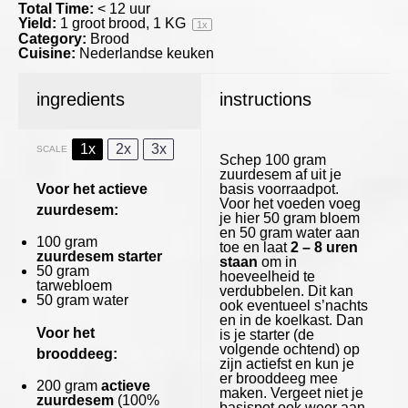
Total Time:
< 12 uur
Yield:
1
groot brood, 1 KG
1
x
Category:
Brood
Cuisine:
Nederlandse keuken
ingredients
instructions
1x
2x
3x
SCALE
Schep 100 gram
zuurdesem af uit je
Voor het actieve
basis voorraadpot.
Voor het voeden voeg
zuurdesem:
je hier 50 gram bloem
en 50 gram water aan
100 gram
toe en laat
2 – 8 uren
zuurdesem starter
staan
om in
50 gram
hoeveelheid te
tarwebloem
verdubbelen. Dit kan
50 gram
water
ook eventueel s’nachts
en in de koelkast. Dan
Voor het
is je starter (de
volgende ochtend) op
brooddeeg:
zijn actiefst en kun je
er brooddeeg mee
200 gram
actieve
maken. Vergeet niet je
zuurdesem
(100%
basispot ook weer aan