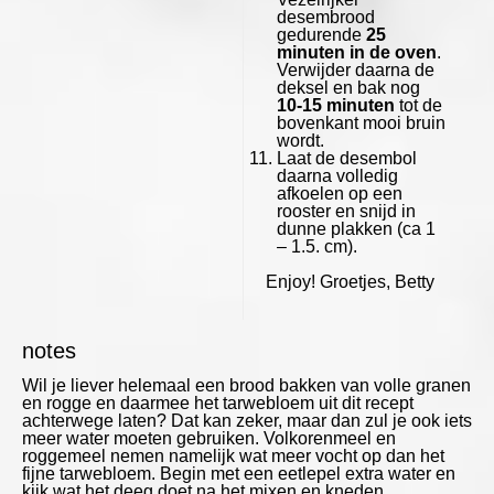
desembrood
gedurende
25
minuten in de oven
.
Verwijder daarna de
deksel en bak nog
10-15 minuten
tot de
bovenkant mooi bruin
wordt.
Laat de desembol
daarna volledig
afkoelen op een
rooster en snijd in
dunne plakken (ca 1
– 1.5. cm).
Enjoy! Groetjes, Betty
notes
Wil je liever helemaal een brood bakken van volle granen
en rogge en daarmee het tarwebloem uit dit recept
achterwege laten? Dat kan zeker, maar dan zul je ook iets
meer water moeten gebruiken. Volkorenmeel en
roggemeel nemen namelijk wat meer vocht op dan het
fijne tarwebloem. Begin met een eetlepel extra water en
kijk wat het deeg doet na het mixen en kneden.