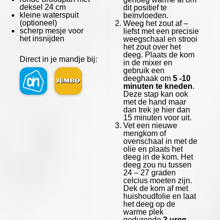
deksel 24 cm
dit positief te
kleine waterspuit
beïnvloeden.
(optioneel)
Weeg het zout af –
scherp mesje voor
liefst met een precisie
het insnijden
weegschaal en strooi
het zout over het
deeg. Plaats de kom
Direct in je mandje bij:
in de mixer en
gebruik een
deeghaak om
5 -10
minuten te kneden
.
Deze stap kan ook
met de hand maar
dan trek je hier dan
15 minuten voor uit.
Vet een nieuwe
mengkom of
ovenschaal in met de
olie en plaats het
deeg in de kom. Het
deeg zou nu tussen
24 – 27 graden
celcius moeten zijn.
Dek de kom af met
huishoudfolie en laat
het deeg op de
warme plek
gedurende
3 uren