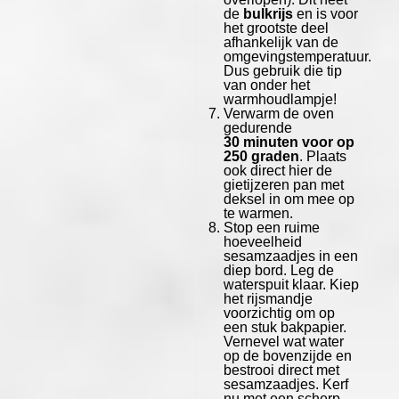
de
bulkrijs
en is voor
het grootste deel
afhankelijk van de
omgevingstemperatuur.
Dus gebruik die tip
van onder het
warmhoudlampje!
Verwarm de oven
gedurende
30 minuten voor op
250 graden
. Plaats
ook direct hier de
gietijzeren pan met
deksel in om mee op
te warmen.
Stop een ruime
hoeveelheid
sesamzaadjes in een
diep bord. Leg de
waterspuit klaar. Kiep
het rijsmandje
voorzichtig om op
een stuk bakpapier.
Vernevel wat water
op de bovenzijde en
bestrooi direct met
sesamzaadjes. Kerf
nu met een scherp