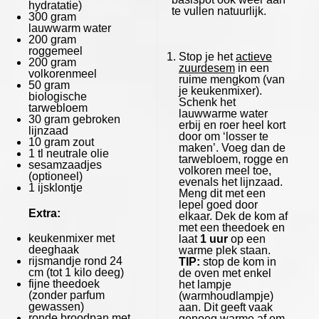
hydratatie)
te vullen natuurlijk.
300 gram
lauwwarm water
200 gram
roggemeel
Stop je het
actieve
200 gram
zuurdesem
in een
volkorenmeel
ruime mengkom (van
50 gram
je keukenmixer).
biologische
Schenk het
tarwebloem
lauwwarme water
30 gram
gebroken
erbij en roer heel kort
lijnzaad
door om ‘losser te
10 gram
zout
maken’. Voeg dan de
1
tl neutrale olie
tarwebloem, rogge en
sesamzaadjes
volkoren meel toe,
(optioneel)
evenals het lijnzaad.
1
ijsklontje
Meng dit met een
lepel goed door
Extra:
elkaar. Dek de kom af
met een theedoek en
keukenmixer
met
laat
1 uur
op een
deeghaak
warme plek staan.
rijsmandje rond
24
TIP:
stop de kom in
cm (tot
1
kilo deeg)
de oven met enkel
fijne theedoek
het lampje
(zonder parfum
(warmhoudlampje)
gewassen)
aan. Dit geeft vaak
ronde broodpan met
genoeg warme af om