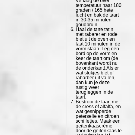
Verlaag de oven
temperatuur naar 180
graden / 165 hete
lucht en bak de taart
in 30-35 minuten
goudbruin.
Haal de tarte tatin
met rabarer en rode
biet uit de oven en
laat 10 minuten in de
vorm staan. Leg een
bord op de vorm en
keer de taart om (de
bovenkant wordt nu
de onderkant).Als er
wat stukjes biet of
rabarber uit vallen,
dan kun je deze
rustig weer
terugleggen in de
taart.
Bestrooi de taart met
de cress of alfalfa, en
wat gesnipperde
peterselie en citroen
schilletjes. Maak een
geitenkaascrème
door de geitenkaas te