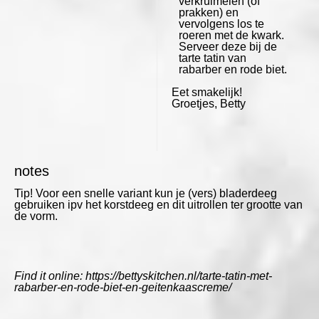
verkruimelen (of
prakken) en
vervolgens los te
roeren met de kwark.
Serveer deze bij de
tarte tatin van
rabarber en rode biet.
Eet smakelijk!
Groetjes, Betty
notes
Tip!
Voor een snelle variant kun je (vers) bladerdeeg
gebruiken ipv het korstdeeg en dit uitrollen ter grootte van
de vorm.
Find it online
:
https://bettyskitchen.nl/tarte-tatin-met-
rabarber-en-rode-biet-en-geitenkaascreme/