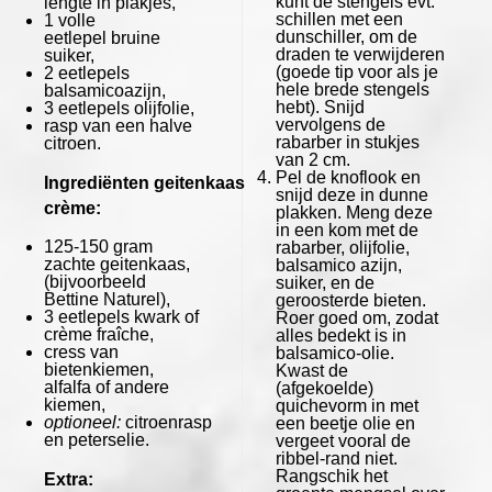
kunt de stengels evt.
lengte in plakjes,
schillen met een
1
volle
dunschiller, om de
eetlepel bruine
draden te verwijderen
suiker,
(goede tip voor als je
2
eetlepels
hele brede stengels
balsamicoazijn,
hebt). Snijd
3
eetlepels olijfolie,
vervolgens de
rasp van een halve
rabarber in stukjes
citroen.
van 2 cm.
Pel de knoflook en
Ingrediënten
geitenkaas
snijd deze in dunne
crème:
plakken. Meng deze
in een kom met de
125
-
150
gram
rabarber, olijfolie,
zachte geitenkaas,
balsamico azijn,
(bijvoorbeeld
suiker, en de
Bettine Naturel
),
geroosterde bieten.
3
eetlepels kwark of
Roer goed om, zodat
crème fraîche,
alles bedekt is in
cress van
balsamico-olie.
bietenkiemen,
Kwast de
alfalfa of andere
(afgekoelde)
kiemen,
quichevorm in met
optioneel:
citroenrasp
een beetje olie en
en peterselie.
vergeet vooral de
ribbel-rand niet.
Rangschik het
Extra: