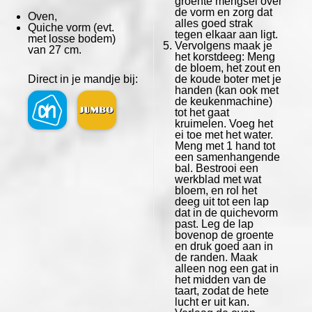
groente mengsel over
de vorm en zorg dat
Oven,
alles goed strak
Quiche vorm (evt.
tegen elkaar aan ligt.
met losse bodem)
Vervolgens maak je
van 27 cm.
het korstdeeg: Meng
de bloem, het zout en
Direct in je mandje bij:
de koude boter met je
handen (kan ook met
de keukenmachine)
tot het gaat
kruimelen. Voeg het
ei toe met het water.
Meng met 1 hand tot
een samenhangende
bal. Bestrooi een
werkblad met wat
bloem, en rol het
deeg uit tot een lap
dat in de quichevorm
past. Leg de lap
bovenop de groente
en druk goed aan in
de randen. Maak
alleen nog een gat in
het midden van de
taart, zodat de hete
lucht er uit kan.