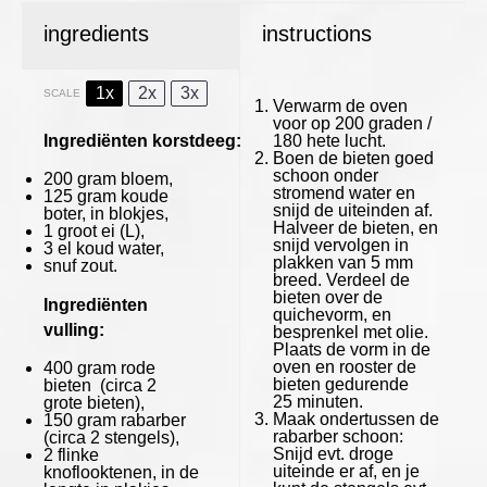
ingredients
instructions
1x
2x
3x
SCALE
Verwarm de oven
voor op 200 graden /
Ingrediënten
korstdeeg:
180 hete lucht.
Boen de bieten goed
schoon onder
200 gram
bloem,
stromend water en
125 gram
koude
snijd de uiteinden af.
boter, in blokjes,
Halveer de bieten, en
1
groot ei (L),
snijd vervolgen in
3
el koud water,
plakken van 5 mm
snuf zout.
breed. Verdeel de
bieten over de
Ingrediënten
quichevorm, en
vulling:
besprenkel met olie.
Plaats de vorm in de
oven en rooster de
400 gram
rode
bieten gedurende
bieten (circa
2
25 minuten.
grote bieten),
Maak ondertussen de
150 gram
rabarber
rabarber schoon:
(circa
2
stengels),
Snijd evt. droge
2
flinke
uiteinde er af, en je
knoflooktenen, in de