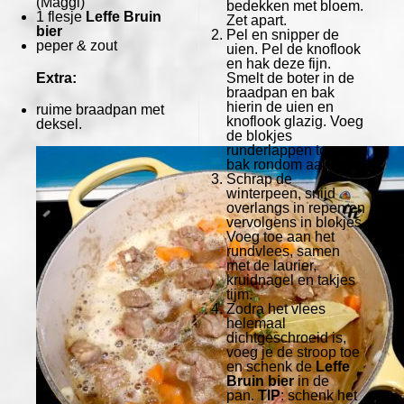
(Maggi)
bedekken met bloem.
1
flesje
Leffe Bruin
Zet apart.
bier
Pel en snipper de
peper & zout
uien. Pel de knoflook
en hak deze fijn.
Extra:
Smelt de boter in de
braadpan en bak
hierin de uien en
ruime braadpan met
knoflook glazig. Voeg
deksel.
de blokjes
runderlappen toe en
bak rondom aan.
Schrap de
winterpeen, snijd
overlangs in repen en
vervolgens in blokjes.
Voeg toe aan het
rundvlees, samen
met de laurier,
kruidnagel en takjes
tijm.
Zodra het vlees
helemaal
dichtgeschroeid is,
voeg je de stroop toe
en schenk de
Leffe
Bruin bier
in de
pan.
TIP
: schenk het