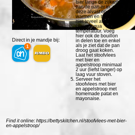
bier langs de zijkant
van de pan er in, om
deze alvast op te
warmen en het vlees
niet teveel af te
blussen qua
temperatuur. Voeg
hier ook de bouillon
Direct in je mandje bij:
in delen toe en enkel
als je ziet dat de pan
1
droog gaat koken.
Laat het stoofvlees
met bier en
appelstroop minimaal
2 uur (liefst langer) op
laag vuur stoven.
Serveer het
stoofvlees met bier
en appelstroop met
homemade patat en
mayonaise.
Find it online
:
https://bettyskitchen.nl/stoofvlees-met-bier-
en-appelstroop/