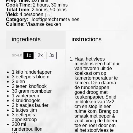
Prep Time:
20 mins
Cook Time:
2 hours, 30 mins
Total Time:
2 hours, 50 mins
Yield:
4
personen
1
x
Category:
Hoofdgerecht met vlees
Cuisine:
Vlaamse keuken
ingredients
instructions
1x
2x
3x
SCALE
Haal het vlees
minstens een half uur
van tevoren uit de
1
kilo runderlappen
koelkast om op
3
eetlepels bloem
kamertemperatuur te
2
uien
komen. Dep daarna
2
tenen knoflook
de runderlappen
30 gram
roomboter
goed droog met
1
winterpeen
keukenpapier. Snijd
4
kruidnagels
in blokken van 2×2
2
blaadjes laurier
cm en stop in een
2
takjes tijm
ruime kom. Breng op
3
eetlepels
smaak met peper &
appelstroop
zout, voeg de bloem
200
ml
toe en roer door om
runderbouillon
al het stoofvlees te