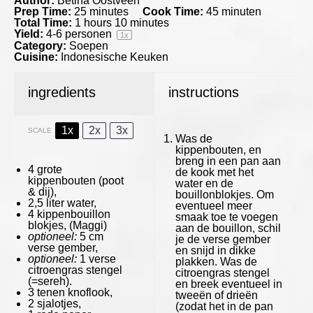
Author:
Betina Oostveen
Prep Time:
25 minutes
Cook Time:
45 minuten
Total Time:
1 hours 10 minutes
Yield:
4
-
6
personen
1
x
Category:
Soepen
Cuisine:
Indonesische Keuken
ingredients
instructions
1x
2x
3x
SCALE
Was de
kippenbouten, en
breng in een pan aan
4
grote
de kook met het
kippenbouten (poot
water en de
& dij),
bouillonblokjes. Om
2
,5 liter water,
eventueel meer
4
kippenbouillon
smaak toe te voegen
blokjes,
(Maggi)
aan de bouillon, schil
optioneel:
5 cm
je de verse gember
verse gember,
en snijd in dikke
optioneel:
1 verse
plakken. Was de
citroengras stengel
citroengras stengel
(=sereh).
en breek eventueel in
3
tenen knoflook,
tweeën of drieën
2
sjalotjes,
(zodat het in de pan