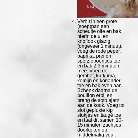
Verhit in een grote
(soep)pan een
scheutje olie en bak
hierin de ui en
knoflook glazig
(ongeveer 1 minuut),
voeg de rode peper,
paprika, prei en
sperzieboontjes toe
en bak 2-3 minuten
mee. Voeg de
gember, kurkuma,
komijn en koriander
toe en bak even aan.
Schenk daarna de
bouillon erbij en
breng de soto ajam
aan de kook. Voeg tot
slot geplukte kip
stukjes en taugé toe
en laat dit samen 10-
15 minuten zachtjes
doorkoken op
middelmatig vuur.