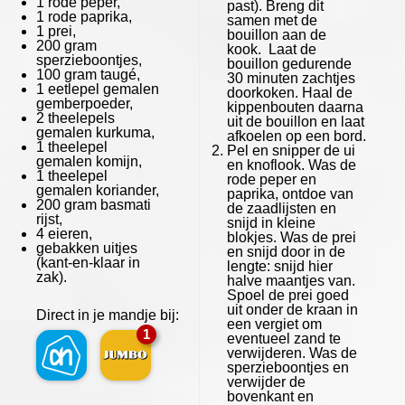
1
rode peper,
past). Breng dit
1
rode paprika,
samen met de
1
prei,
bouillon aan de
200 gram
kook. Laat de
sperzieboontjes,
bouillon gedurende
100 gram
taugé,
30 minuten zachtjes
1
eetlepel gemalen
doorkoken. Haal de
gemberpoeder,
kippenbouten daarna
2
theelepels
uit de bouillon en laat
gemalen kurkuma,
afkoelen op een bord.
1
theelepel
Pel en snipper de ui
gemalen komijn,
en knoflook. Was de
1
theelepel
rode peper en
gemalen koriander,
paprika, ontdoe van
200 gram
basmati
de zaadlijsten en
rijst,
snijd in kleine
4
eieren,
blokjes. Was de prei
gebakken uitjes
en snijd door in de
(kant-en-klaar in
lengte: snijd hier
zak).
halve maantjes van.
Spoel de prei goed
uit onder de kraan in
Direct in je mandje bij:
een vergiet om
1
eventueel zand te
verwijderen. Was de
sperzieboontjes en
verwijder de
bovenkant en