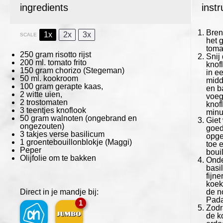
ingredients
instr
Bren
1x
2x
3x
SCALE
het 
toma
250 gram
risotto rijst
Snij 
200
ml. tomato frito
knofl
150 gram
chorizo
(Stegeman)
in e
50
ml. kookroom
midd
100 gram
gerapte kaas,
en b
2
witte uien,
voeg 
2
trostomaten
knof
3
teentjes knoflook
minu
50 gram
walnoten (ongebrand en
Giet
ongezouten)
goed
3
takjes verse basilicum
opge
1
groentebouillonblokje
(Maggi)
toe e
Peper
bouil
Olijfolie om te bakken
Onde
basi
fijn
koek
Direct in je mandje bij:
de n
Pada
1
Zodr
de k