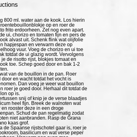
uctions
g 800 ml. water aan de kook. Los hierin
groentebouillonblokje op en roer de
to frito erdoorheen. Zet nog even apart.
de ui, chorizo en tomaten fijn en pers de
ook alvast uit. Schenk flink wat olijfolie
en hapjespan en verwarm deze op
elhoog vuur. Voeg de chorizo en ui toe
ak totdat de ui glazig wordt. Vervolgens
je de risotto rijst, blokjes tomaat en
look toe. Schep goed door en bak 1-2
ten.
 wat van de bouillon in de pan. Roer
 door en wacht totdat het vocht is
nomen. Dan voeg je weer wat bouillon
n roer je goed door. Herhaal dit totdat de
lon op is.
rtussen snij of knip je de verse blaadjes
licum heel fijn. Breek de walnoten wat
er en rooster deze in een droge
enpan. Schud de pan regelmatig zodat
oten niet aanbranden. Rasp de Grana
no kaas grof.
a de Spaanse rijstschotel gaar is, roer je
ookroom, basilicum en wat verse peper