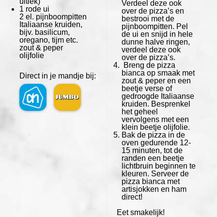
uitlek)
Verdeel deze ook
1
rode ui
over de pizza’s en
2
el. pijnboompitten
bestrooi met de
Italiaanse kruiden,
pijnboompitten. Pel
bijv. basilicum,
de ui en snijd in hele
oregano, tijm etc.
dunne halve ringen,
zout & peper
verdeel deze ook
olijfolie
over de pizza’s.
Breng de pizza
bianca op smaak met
Direct in je mandje bij:
zout & peper en een
beetje verse of
gedroogde Italiaanse
kruiden. Besprenkel
het geheel
vervolgens met een
klein beetje olijfolie.
Bak de pizza in de
oven gedurende 12-
15 minuten, tot de
randen een beetje
lichtbruin beginnen te
kleuren. Serveer de
pizza bianca met
artisjokken en ham
direct!
Eet smakelijk!