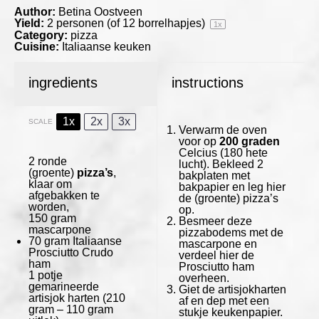
Author:
Betina Oostveen
Yield:
2
personen (of 12 borrelhapjes)
1
x
Category:
pizza
Cuisine:
Italiaanse keuken
ingredients
instructions
1x
2x
3x
SCALE
Verwarm de oven
voor op
200 graden
Celcius (180 hete
2
ronde
lucht). Bekleed 2
(groente)
pizza’s
,
bakplaten met
klaar om
bakpapier en leg hier
afgebakken te
de (groente) pizza’s
worden,
op.
150 gram
Besmeer deze
mascarpone
pizzabodems met de
70 gram
Italiaanse
mascarpone en
Prosciutto Crudo
verdeel hier de
ham
Prosciutto ham
1
potje
overheen.
gemarineerde
Giet de artisjokharten
artisjok harten (
210
af en dep met een
gram
–
110 gram
stukje keukenpapier.