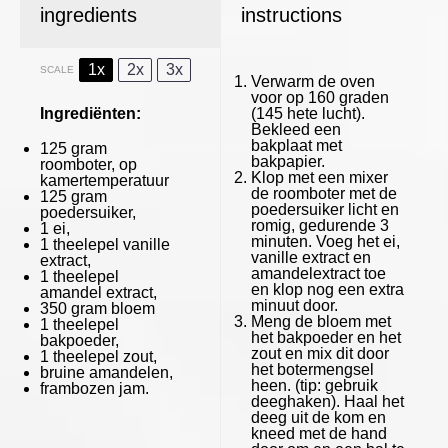
ingredients
instructions
1x
2x
3x
SCALE
Verwarm de oven
voor op 160 graden
Ingrediënten:
(145 hete lucht).
Bekleed een
bakplaat met
125 gram
bakpapier.
roomboter, op
Klop met een mixer
kamertemperatuur
de roomboter met de
125 gram
poedersuiker licht en
poedersuiker,
romig, gedurende 3
1
ei,
minuten. Voeg het ei,
1
theelepel vanille
vanille extract en
extract,
amandelextract toe
1
theelepel
en klop nog een extra
amandel extract,
minuut door.
350 gram
bloem
Meng de bloem met
1
theelepel
het bakpoeder en het
bakpoeder,
zout en mix dit door
1
theelepel zout,
het botermengsel
bruine amandelen,
heen. (tip: gebruik
frambozen jam.
deeghaken). Haal het
deeg uit de kom en
kneed met de hand