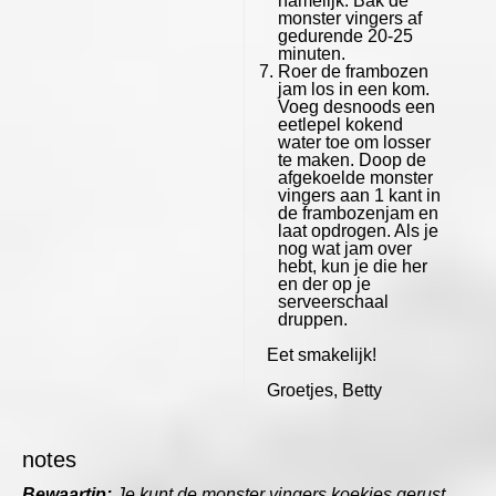
namelijk. Bak de
monster vingers af
gedurende 20-25
minuten.
Roer de frambozen
jam los in een kom.
Voeg desnoods een
eetlepel kokend
water toe om losser
te maken. Doop de
afgekoelde monster
vingers aan 1 kant in
de frambozenjam en
laat opdrogen. Als je
nog wat jam over
hebt, kun je die her
en der op je
serveerschaal
druppen.
Eet smakelijk!
Groetjes, Betty
notes
Bewaartip:
Je kunt de monster vingers koekjes gerust