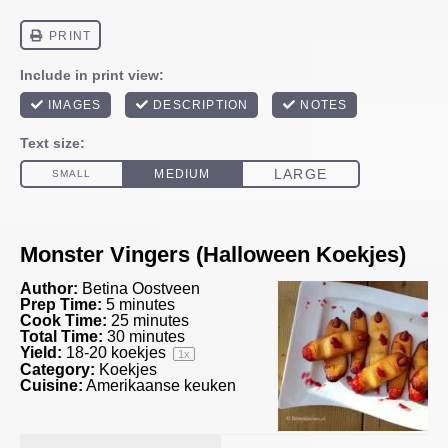
Monster Vingers (Halloween Koekjes)
Author:
Betina Oostveen
Prep Time:
5 minutes
Cook Time:
25 minutes
Total Time:
30 minutes
Yield:
18
-
20
koekjes
1
x
Category:
Koekjes
Cuisine:
Amerikaanse keuken