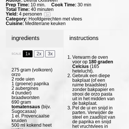
Author:
Betina Oostveen
Prep Time:
10 min.
Cook Time:
30 min
Total Time:
40 minuten
Yield:
4
personen
1
x
Category:
Hoofdgerechten met vlees
Cuisine:
Mediterrane keuken
ingredients
instructions
1x
2x
3x
SCALE
Verwarm de oven
voor op
180 graden
Celcius
(165
275 gram
(volkoren)
hetelucht).
orzo
Gebruik een diepe
2
rode uien
bakplaat (of een
1
(groene) paprika
ruime braadslee)
2
aubergines
zonder bakpapier en
4
(runder)
strooi de orzo pasta
braadworsten
uit in het midden van
690 gram
de bakplaat.
tomatensaus
(bijv.
Pel de ui en snijd in
Sugocasaa)
parten. Verwijder de
1
el. Provencaalse
steel en zaadlijst van
kruiden
de paprika en snijd
500
ml kokend heet
het vruchtvlees in