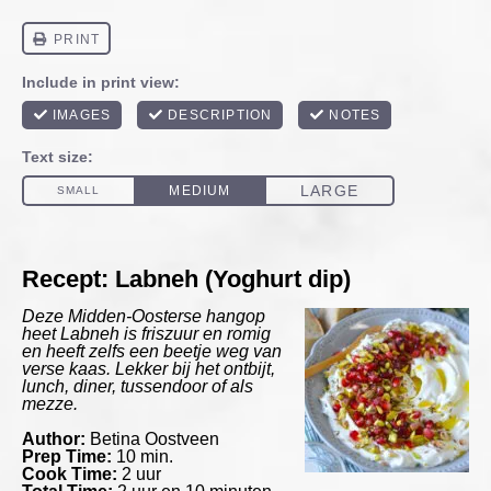
Recept: Labneh (Yoghurt dip)
Deze Midden-Oosterse hangop
heet Labneh is friszuur en romig
en heeft zelfs een beetje weg van
verse kaas. Lekker bij het ontbijt,
lunch, diner, tussendoor of als
mezze.
Author:
Betina Oostveen
Prep Time:
10 min.
Cook Time:
2 uur