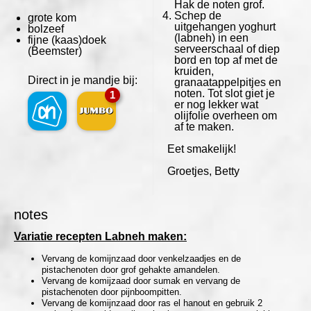
Hak de noten grof.
Schep de
grote kom
uitgehangen yoghurt
bolzeef
(labneh) in een
fijne (kaas)doek
serveerschaal of diep
(Beemster)
bord en top af met de
kruiden,
Direct in je mandje bij:
granaatappelpitjes en
noten. Tot slot giet je
1
er nog lekker wat
olijfolie overheen om
af te maken.
Eet smakelijk!
Groetjes, Betty
notes
Variatie recepten Labneh maken:
Vervang de komijnzaad door venkelzaadjes en de
pistachenoten door grof gehakte amandelen.
Vervang de komijzaad door sumak en vervang de
pistachenoten door pijnboompitten.
Vervang de komijnzaad door ras el hanout en gebruik 2