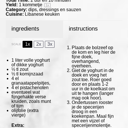
Total Time:
2 uur en 10 minuten
Yield:
1
kommetje
1
x
Category:
dips, dressings en sauzen
Cuisine:
Libanese keuken
ingredients
instructions
1x
2x
3x
SCALE
Plaats de bolzeef op
de kom en leg hier de
fijne doek,
1
liter volle yoghurt
overhangend,
of dikke yoghurt
overheen.
½
tl zout
Giet de yoghurt in de
½
tl komijnzaad
doek en voeg het
4
el
zout toe. Roer goed
granaatappelpitjes,
door en plaats 1-2
4
el pistachenoten
uur in de koelkast om
eventueel wat
uit te hangen (langer
fijngehakte verse
mag ook hoor).
kruiden, zoals munt
Ondertussen rooster
of tijm
je de specerijen
olijfolie (extra
droog in een
vierge)
koekenpan. Maal fijn
met een vijzel of
Extra:
specerijenmolentje.