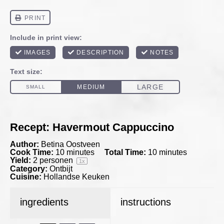
Recept: Havermout Cappuccino
Author:
Betina Oostveen
Cook Time:
10 minutes
Total Time:
10 minutes
Yield:
2
personen
1
x
Category:
Ontbijt
Cuisine:
Hollandse Keuken
ingredients
instructions