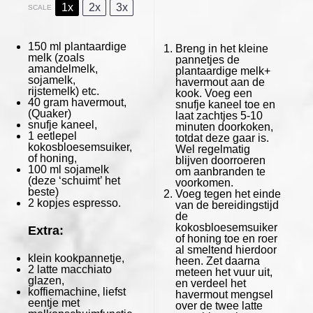
1x
2x
3x
SCALE
150
ml plantaardige
Breng in het kleine
melk (zoals
pannetjes de
amandelmelk,
plantaardige melk+
sojamelk,
havermout aan de
rijstemelk) etc.
kook. Voeg een
40 gram
havermout,
snufje kaneel toe en
(Quaker)
laat zachtjes 5-10
snufje kaneel,
minuten doorkoken,
1
eetlepel
totdat deze gaar is.
kokosbloesemsuiker,
Wel regelmatig
of honing,
blijven doorroeren
100
ml sojamelk
om aanbranden te
(deze ‘schuimt’ het
voorkomen.
beste)
Voeg tegen het einde
2
kopjes espresso.
van de bereidingstijd
de
kokosbloesemsuiker
Extra:
of honing toe en roer
al smeltend hierdoor
klein kookpannetje,
heen. Zet daarna
2
latte macchiato
meteen het vuur uit,
glazen,
en verdeel het
koffiemachine, liefst
havermout mengsel
eentje met
over de twee latte