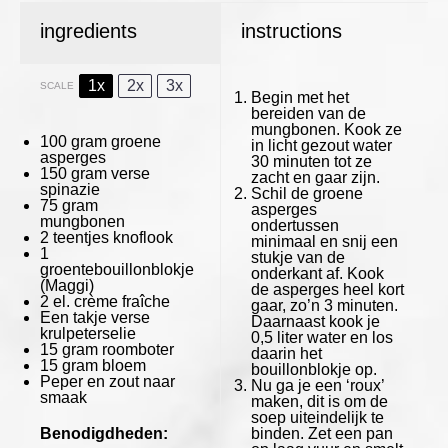
ingredients
instructions
1x
2x
3x
SCALE
Begin met het
bereiden van de
mungbonen. Kook ze
100 gram
groene
in licht gezout water
asperges
30 minuten tot ze
150 gram
verse
zacht en gaar zijn.
spinazie
Schil de groene
75 gram
asperges
mungbonen
ondertussen
2
teentjes knoflook
minimaal en snij een
1
stukje van de
groentebouillonblokje
onderkant af. Kook
(Maggi)
de asperges heel kort
2
el. crème fraîche
gaar, zo’n 3 minuten.
Een takje verse
Daarnaast kook je
krulpeterselie
0,5 liter water en los
15 gram
roomboter
daarin het
15 gram
bloem
bouillonblokje op.
Peper en zout naar
Nu ga je een ‘roux’
smaak
maken, dit is om de
soep uiteindelijk te
Benodigdheden:
binden. Zet een pan