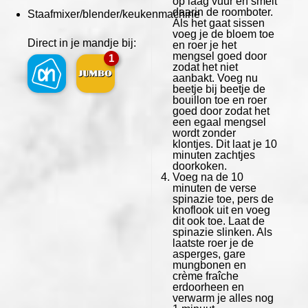
op laag vuur en smelt
daarin de roomboter.
Staafmixer/blender/keukenmachine
Als het gaat sissen
voeg je de bloem toe
Direct in je mandje bij:
en roer je het
mengsel goed door
1
zodat het niet
aanbakt. Voeg nu
beetje bij beetje de
bouillon toe en roer
goed door zodat het
een egaal mengsel
wordt zonder
klontjes. Dit laat je 10
minuten zachtjes
doorkoken.
Voeg na de 10
minuten de verse
spinazie toe, pers de
knoflook uit en voeg
dit ook toe. Laat de
spinazie slinken. Als
laatste roer je de
asperges, gare
mungbonen en
crème fraîche
erdoorheen en
verwarm je alles nog