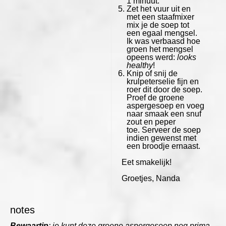
1 minuut.
Zet het vuur uit en
met een staafmixer
mix je de soep tot
een egaal mengsel.
Ik was verbaasd hoe
groen het mengsel
opeens werd:
looks
healthy
!
Knip of snij de
krulpeterselie fijn en
roer dit door de soep.
Proef de groene
aspergesoep en voeg
naar smaak een snuf
zout en peper
toe. Serveer de soep
indien gewenst met
een broodje ernaast.
Eet smakelijk!
Groetjes, Nanda
notes
Bewaartip
: je kunt deze groene aspergesoep nog prima