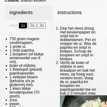
Cuisine:
Balkan keuken
ingredients
instructions
1x
2x
3x
SCALE
Dep het vlees droog
met keukenpapier en
snijd het in
750 gram
magere
dobbelstenen. Pel en
runderlappen,
snipper de ui. Was de
1
grote ui,
paprika en snijd in
1
rode paprika,
blokjes. Schrap de
1
bospeen (of stukje
bospeen en snijd in
winterwortel van 6
blokjes.
cm),
Verhit de boter of
boter of olijfolie,
olijfolie in een
1
theelepel (pikant)
braadpan en bak het
paprikapoeder,
vlees, op hoog vuur,
1
eetlepel bloem
rondom bruin. Voeg
(behalve als je
de ui, paprika en
glutenvrij eet),
bospeen en
1
klein blikje
paprikapoeder toe en
tomatenpuree (
70
bak 2-3 minuten mee.
gram
),
zout,
peper,