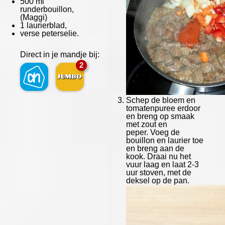
500
ml
runderbouillon,
(Maggi)
1
laurierblad,
verse peterselie.
Direct in je mandje bij:
2
Schep de bloem en
tomatenpuree erdoor
en breng op smaak
met zout en
peper. Voeg de
bouillon en laurier toe
en breng aan de
kook. Draai nu het
vuur laag en laat 2-3
uur stoven, met de
deksel op de pan.