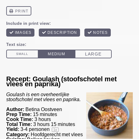
Recept: Goulash (stoofschotel met
vlees en paprika)
Goulash is een overheerlijke
stoofschotel met vlees en paprika.
Author:
Betina Oostveen
Prep Time:
15 minutes
Cook Time:
3 hours
Total Time:
3 hours 15 minutes
Yield:
3
-
4
personen
1
x
Category:
Hoofdgerecht met vlees