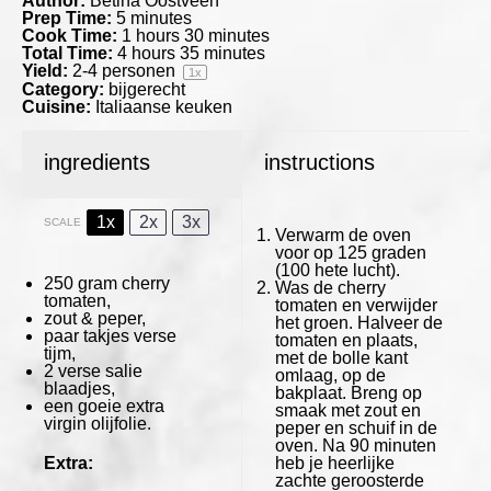
Author:
Betina Oostveen
Prep Time:
5 minutes
Cook Time:
1 hours 30 minutes
Total Time:
4 hours 35 minutes
Yield:
2
-
4
personen
1
x
Category:
bijgerecht
Cuisine:
Italiaanse keuken
ingredients
instructions
1x
2x
3x
SCALE
Verwarm de oven
voor op 125 graden
(100 hete lucht).
250 gram
cherry
Was de cherry
tomaten,
tomaten en verwijder
zout & peper,
het groen. Halveer de
paar takjes verse
tomaten en plaats,
tijm,
met de bolle kant
2
verse salie
omlaag, op de
blaadjes,
bakplaat. Breng op
een goeie extra
smaak met zout en
virgin olijfolie.
peper en schuif in de
oven. Na 90 minuten
Extra:
heb je heerlijke
zachte geroosterde