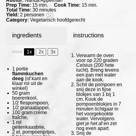
Author:
Nanda Appelman
Prep Time:
15 min.
Cook Time:
15 min.
Total Time:
30 minutes
Yield:
2
personen
1
x
Category:
Vegetarisch hoofdgerecht
ingredients
instructions
1x
2x
3x
SCALE
Verwarm de oven
voor op 220 graden
Celsius (200 hete
1
portie
lucht). Breng tevens
flammkuchen
een pan met water
deeg
(of kant en
aan de kook.
klaar rol uit de
Schil de pompoen en
winkel)
snij deze in fijne
50 gram
blokjes van 1 bij 1
boerenkool,
cm. Kook de
1/2
flespompoen,
pompoenblokjes in 7
1/2
granaatappel,
minuten lichtgaar in
100 gram
crème
het voorgekookte
fraîche,
water. Vervolgens
1
rol
giet je het af en zet
geitenkaasbrie,
nog even apart.
2
el. pompoenpitjes,
Snij de