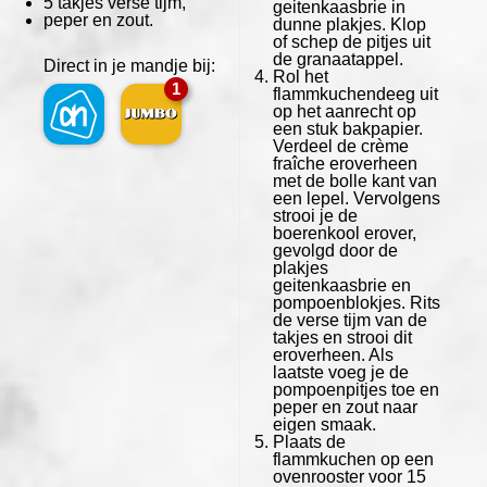
5
takjes verse tijm,
geitenkaasbrie in
peper en zout.
dunne plakjes. Klop
of schep de pitjes uit
de granaatappel.
Direct in je mandje bij:
Rol het
1
flammkuchendeeg uit
op het aanrecht op
een stuk bakpapier.
Verdeel de crème
fraîche eroverheen
met de bolle kant van
een lepel. Vervolgens
strooi je de
boerenkool erover,
gevolgd door de
plakjes
geitenkaasbrie en
pompoenblokjes. Rits
de verse tijm van de
takjes en strooi dit
eroverheen. Als
laatste voeg je de
pompoenpitjes toe en
peper en zout naar
eigen smaak.
Plaats de
flammkuchen op een
ovenrooster voor 15