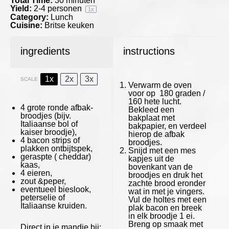
Total Time:
30 minuten
Yield:
2
-
4
personen
1
x
Category:
Lunch
Cuisine:
Britse keuken
ingredients
instructions
1x
2x
3x
SCALE
Verwarm de oven
voor op 180 graden /
160 hete lucht.
4
grote ronde afbak-
Bekleed een
broodjes (bijv.
bakplaat met
Italiaanse bol of
bakpapier, en verdeel
kaiser broodje),
hierop de afbak
4
bacon strips of
broodjes.
plakken ontbijtspek,
Snijd met een mes
geraspte ( cheddar)
kapjes uit de
kaas,
bovenkant van de
4
eieren,
broodjes en druk het
zout &peper,
zachte brood eronder
eventueel bieslook,
wat in met je vingers.
peterselie of
Vul de holtes met een
Italiaanse kruiden.
plak bacon en breek
in elk broodje 1 ei.
Breng op smaak met
Direct in je mandje bij: