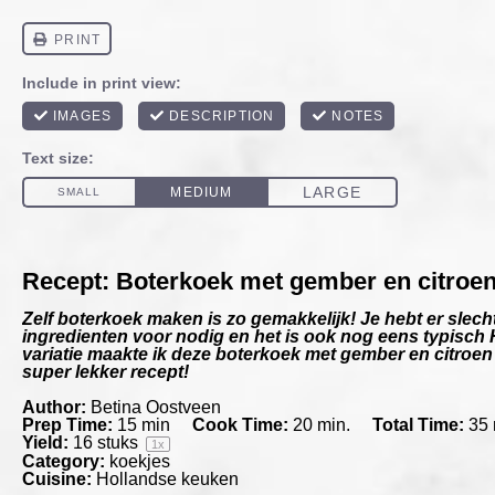
Recept: Boterkoek met gember en citroe
Zelf boterkoek maken is zo gemakkelijk! Je hebt er slech
ingredienten voor nodig en het is ook nog eens typisch 
variatie maakte ik deze boterkoek met gember en citroen
super lekker recept!
Author:
Betina Oostveen
Prep Time:
15 min
Cook Time:
20 min.
Total Time:
35 
Yield:
16
stuks
1
x
Category:
koekjes
Cuisine:
Hollandse keuken