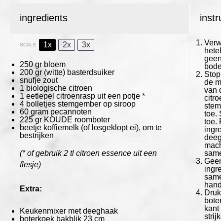
ingredients
instr
Verw
1x
2x
3x
SCALE
hete
geen
250
gr bloem
bode
200
gr (witte) basterdsuiker
Stop
snufje zout
de m
1
biologische citroen
van 
1
eetlepel citroenrasp uit een potje *
citro
4
bolletjes stemgember op siroop
stem
60 gram
pecannoten
toe.
225
gr KOUDE roomboter
toe.
beetje koffiemelk (of losgeklopt ei), om te
ingr
bestrijken
deeg
mach
(* of gebruik 2 tl citroen essence uit een
same
Geen
flesje)
ingr
same
hand
Extra:
Druk
bote
kant
Keukenmixer
met deeghaak
stri
boterkoek bakblik
23
cm