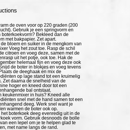
uctions
arm de oven voor op 220 graden (200
lucht). Gebruik je een springvorm en
 boterkoekvorm? Bekleed dan de
m met bakpapier. Zet apart.
 de bloem en suiker in de mengkom van
ixer Voeg het zout toe. Rasp de schil
de citroen en voeg deze, samen met de
enrasp uit het potje, ook toe. Hak de
gember helemaal fijn en voeg deze ook
 Snijd de boter in blokjes en voeg tevens
 Plaats de deeghaak en mix de
ediënten op lage stand tot een kruimelig
. Zet daarna de snelheid van de
ine hoger en kneed door tot een
nhangende bal ontstaat.
 keukenmixer in huis? Kneed alle
ediënten snel met de hand samen tot een
nhangend deeg. Werk snel want je
en warmen de boter ook op.
 het boterkoek deeg evenredig uit in de
rkoek vorm. Gebruik desnoods de bolle
 van een lepel om je te helpen glad te
jken, met name langs de rand.