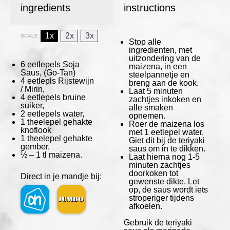
ingredients
instructions
1x
2x
3x
SCALE
Stop alle
ingredienten, met
uitzondering van de
6
eetlepels Soja
maizena, in een
Saus,
(Go-Tan)
steelpannetje en
4
eetlepls Rijstewijn
breng aan de kook.
/ Mirin,
Laat 5 minuten
4
eetlepels bruine
zachtjes inkoken en
suiker,
alle smaken
2
eetlepels water,
opnemen.
1
theelepel gehakte
Roer de maizena los
knoflook
met 1 eetlepel water.
1
theelepel gehakte
Giet dit bij de teriyaki
gember,
saus om in te dikken.
½
– 1 tl maizena.
Laat hierna nog 1-5
minuten zachtjes
doorkoken tot
Direct in je mandje bij:
gewenste dikte. Let
op, de saus wordt iets
stroperiger tijdens
afkoelen.
Gebruik de teriyaki