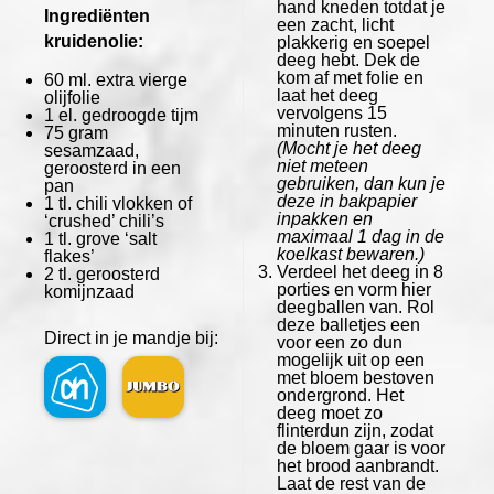
hand kneden totdat je
Ingrediënten
een zacht, licht
kruidenolie:
plakkerig en soepel
deeg hebt. Dek de
kom af met folie en
60
ml. extra vierge
laat het deeg
olijfolie
vervolgens 15
1
el. gedroogde tijm
minuten rusten.
75 gram
(Mocht je het deeg
sesamzaad,
niet meteen
geroosterd in een
gebruiken, dan kun je
pan
deze in bakpapier
1
tl. chili vlokken of
inpakken en
‘crushed’ chili’s
maximaal 1 dag in de
1
tl. grove ‘salt
koelkast bewaren.)
flakes’
Verdeel het deeg in 8
2
tl. geroosterd
porties en vorm hier
komijnzaad
deegballen van. Rol
deze balletjes een
Direct in je mandje bij:
voor een zo dun
mogelijk uit op een
met bloem bestoven
ondergrond. Het
deeg moet zo
flinterdun zijn, zodat
de bloem gaar is voor
het brood aanbrandt.
Laat de rest van de