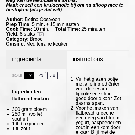
weg van de Mexicaanse tortilla.
Maak er zelf een kruidenolie bij om na afloop mee te
bestrijken (als je dat wilt).
Author:
Betina Oostveen
Prep Time:
5 min. + 15 min rusten
Cook Time:
10 min.
Total Time:
25 minuten
Yield:
8
stuks
1
x
Category:
Brood
Cuisine:
Mediterrane keuken
ingredients
instructions
1x
2x
3x
SCALE
Vul het glazen potje
met alle ingrediënten
voor de sesam-
Ingrediënten
tijmolie en schud
goed door elkaar. Zet
flatbread maken:
daarna apart.
Voor het maken van
300 gram
bloem
flatbread kneed je
250
ml. (volle)
een deeg van bloem,
yoghurt
yogurt, bakpoeder en
1
tl. bakpoeder
zout in een kom door
1
tl. zout
elkaar. Blijf met de