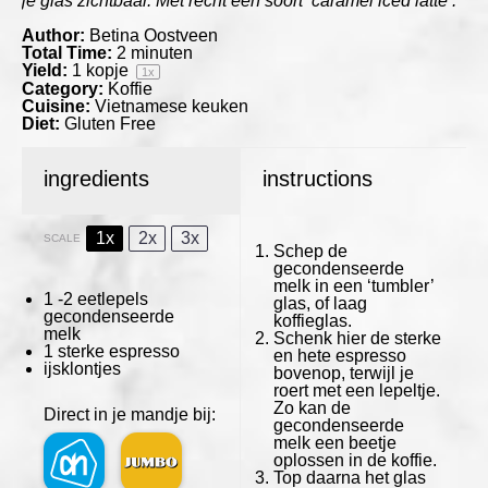
je glas zichtbaar. Met recht een soort ‘caramel iced latte’.
Author:
Betina Oostveen
Total Time:
2 minuten
Yield:
1
kopje
1
x
Category:
Koffie
Cuisine:
Vietnamese keuken
Diet:
Gluten Free
ingredients
instructions
1x
2x
3x
SCALE
Schep de
gecondenseerde
melk in een ‘tumbler’
1
-
2
eetlepels
glas, of laag
gecondenseerde
koffieglas.
melk
Schenk hier de sterke
1
sterke espresso
en hete espresso
ijsklontjes
bovenop, terwijl je
roert met een lepeltje.
Zo kan de
Direct in je mandje bij:
gecondenseerde
melk een beetje
oplossen in de koffie.
Top daarna het glas