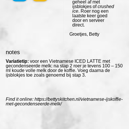
geheel af met
ijsblokjes of
crushed
ice
. Roer nog een
laatste keer goed
door en serveer
direct.
Groetjes, Betty
notes
Variatietip:
voor een Vietnamese ICED LATTE met
gecondenseerde melk: na stap 2 roer je tevens 100 – 150
ml koude volle melk door de koffie. Voeg daarna de
ijsblokjes toe zoals genoemd bij stap 3.
Find it online
:
https://bettyskitchen.nl/vietnamese-ijskoffie-
met-gecondenseerde-melk/