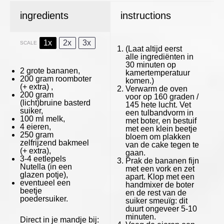
ingredients
instructions
1x
2x
3x
SCALE
(Laat altijd eerst
alle ingrediënten in
30 minuten op
2
grote bananen,
kamertemperatuur
200 gram
roomboter
komen.)
(+ extra) ,
Verwarm de oven
200 gram
voor op 160 graden /
(licht)bruine basterd
145 hete lucht. Vet
suiker,
een tulbandvorm in
100
ml melk,
met boter, en bestuif
4
eieren,
met een klein beetje
250 gram
bloem om plakken
zelfrijzend bakmeel
van de cake tegen te
(+ extra),
gaan.
3
-
4
eetlepels
Prak de bananen fijn
Nutella (in een
met een vork en zet
glazen potje),
apart. Klop met een
eventueel een
handmixer de boter
beetje
en de rest van de
poedersuiker.
suiker smeuïg: dit
duurt ongeveer 5-10
minuten.
Direct in je mandje bij: