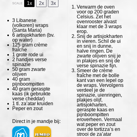
1x
2x
3x
SCALE
Verwarm de oven
voor op 200 graden
Celsius. Zet het
3
Libanese
ovenrooster alvast
(volkoren) wraps
klaar met de 3 wraps
(Santa Maria)
erop.
6
artisjokharten (bv.
Snij de artisjokharten
op water)
in vieren. Schil de ui
125 gram
crème
en snij in dunne,
fraîche
halve ringen. De
1
grote rode ui
zwarte olijven snij je
2
handjes verse
in plakjes en snij de
spinazie
verse spinazie fijn.
50 gram
zwarte
Smeer de crème
olijven
fraîche met de bolle
40 gram
kant van een lepel op
pijnboompitten
de wraps. Vervolgens
40 gram
geraspte
verdeel je de
kaas (ik gebruikte
spinazie, uienringen,
verse cheddar)
plakjes olijf,
1
tl. za’atar kruiden
artisjokharten,
Peper en zout
geraspte kaas en
pijnboompitten
eroverheen. Vermaal
Direct in je mandje bij:
wat peper en zout
over de tortizza’s en
strooi de za’atar