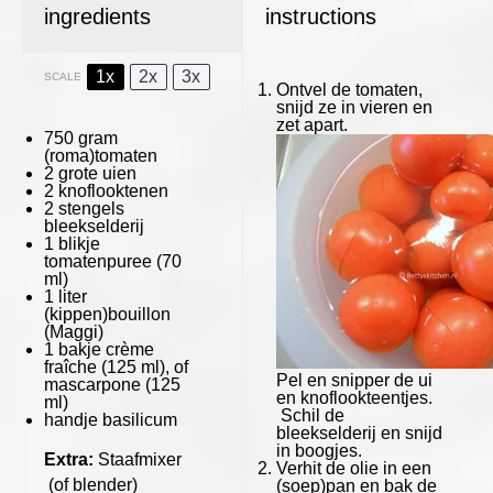
ingredients
instructions
1x
2x
3x
SCALE
Ontvel de tomaten,
snijd ze in vieren en
zet apart.
750 gram
(roma)tomaten
2
grote uien
2
knoflooktenen
2
stengels
bleekselderij
1
blikje
tomatenpuree (
70
ml)
1
liter
(kippen)bouillon
(Maggi)
1
bakje crème
fraîche (
125
ml), of
Pel en snipper de ui
mascarp
one
(
125
en knoflookteentjes.
ml)
Schil de
handje basilicum
bleekselderij en snijd
in boogjes.
Extra:
Staafmixer
Verhit de olie in een
(of blender)
(soep)pan en bak de