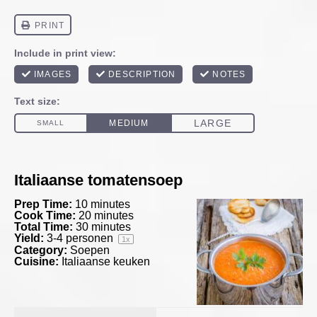
Italiaanse tomatensoep
Prep Time:
10 minutes
Cook Time:
20 minutes
Total Time:
30 minutes
Yield:
3
-
4
personen
1
x
Category:
Soepen
Cuisine:
Italiaanse keuken