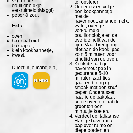
½
groente
te roosteren.
bouillonblokje,
Ondertussen vul je
verkruimeld
(Maggi)
een kookpannetje
peper & zout
met de
havermout, amandelmelk,
Extra:
water, overige,
verkruimeld
bouillonblokje en de
oven,
overige helft van de
bakplaat met
tijm. Maar breng nog
bakpapier,
niet aan de kook, pas
klein kookpannetje,
zo’n 5 minuten voor
kwast.
eindtijd van de oven.
Kook de hartige
Direct in je mandje bij:
havermout pap in
gedurende 5-10
minuten zachtjes
gaar en breng op
smaak met een snuf
peper. Ondertussen
haal je de bakplaat
uit de oven en laat de
groenten een
minuutje koelen.
Verdeel de Italiaanse
Hartige havermout
pap over ruime en
diepe borden en