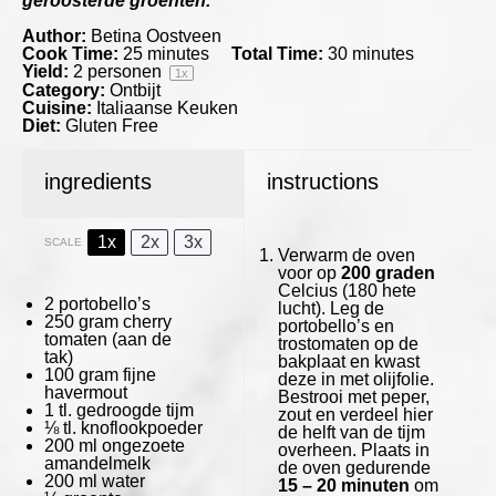
geroosterde groenten.
Author:
Betina Oostveen
Cook Time:
25 minutes
Total Time:
30 minutes
Yield:
2
personen
1
x
Category:
Ontbijt
Cuisine:
Italiaanse Keuken
Diet:
Gluten Free
ingredients
instructions
1x
2x
3x
SCALE
Verwarm de oven
voor op
200 graden
Celcius (180 hete
2
portobello’s
lucht). Leg de
250 gram
cherry
portobello’s en
tomaten (aan de
trostomaten op de
tak)
bakplaat en kwast
100 gram
fijne
deze in met olijfolie.
havermout
Bestrooi met peper,
1
tl. gedroogde tijm
zout en verdeel hier
⅛
tl. knoflookpoeder
de helft van de tijm
200
ml ongezoete
overheen. Plaats in
amandelmelk
de oven gedurende
200
ml water
15 – 20 minuten
om