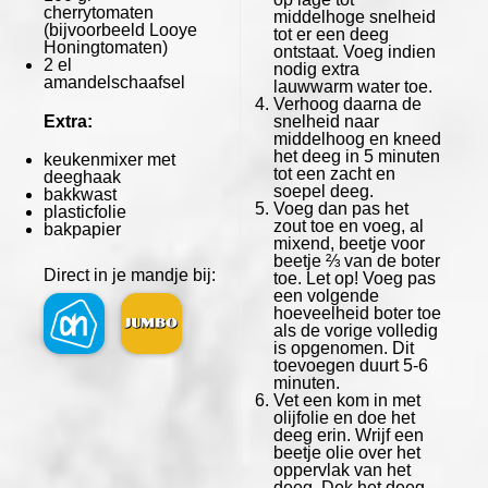
cherrytomaten
middelhoge snelheid
(bijvoorbeeld Looye
tot er een deeg
Honingtomaten)
ontstaat. Voeg indien
2
el
nodig extra
amandelschaafsel
lauwwarm water toe.
Verhoog daarna de
Extra:
snelheid naar
middelhoog en kneed
het deeg in 5 minuten
keukenmixer met
tot een zacht en
deeghaak
soepel deeg.
bakkwast
Voeg dan pas het
plasticfolie
zout toe en voeg, al
bakpapier
mixend, beetje voor
beetje ⅔ van de boter
Direct in je mandje bij:
toe. Let op! Voeg pas
een volgende
hoeveelheid boter toe
als de vorige volledig
is opgenomen. Dit
toevoegen duurt 5-6
minuten.
Vet een kom in met
olijfolie en doe het
deeg erin. Wrijf een
beetje olie over het
oppervlak van het
deeg. Dek het deeg