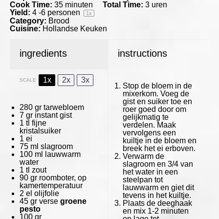
Cook Time:
35 minuten
Total Time:
3 uren
Yield:
4
-
6
personen
1
x
Category:
Brood
Cuisine:
Hollandse Keuken
ingredients
instructions
1x
2x
3x
SCALE
Stop de bloem in de
mixerkom. Voeg de
gist en suiker toe en
280
gr tarwebloem
roer goed door om
7
gr instant gist
gelijkmatig te
1
tl fijne
verdelen. Maak
kristalsuiker
vervolgens een
1
ei
kuiltje in de bloem en
75
ml slagroom
breek het ei erboven.
100
ml lauwwarm
Verwarm de
water
slagroom en 3/4 van
1
tl zout
het water in een
90
gr roomboter, op
steelpan tot
kamertemperatuur
lauwwarm en giet dit
2
el olijfolie
tevens in het kuiltje.
45
gr verse
groene
Plaats de deeghaak
pesto
en mix 1-2 minuten
100
gr
op lage tot