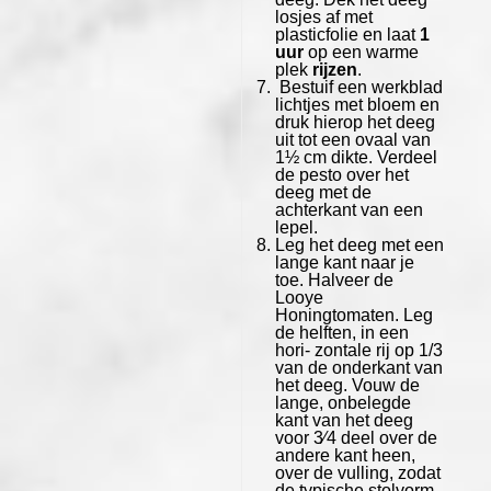
losjes af met
plasticfolie en laat
1
uur
op een warme
plek
rijzen
.
Bestuif een werkblad
lichtjes met bloem en
druk hierop het deeg
uit tot een ovaal van
1½ cm dikte. Verdeel
de pesto over het
deeg met de
achterkant van een
lepel.
Leg het deeg met een
lange kant naar je
toe. Halveer de
Looye
Honingtomaten. Leg
de helften, in een
hori- zontale rij op 1/3
van de onderkant van
het deeg. Vouw de
lange, onbelegde
kant van het deeg
voor 3⁄4 deel over de
andere kant heen,
over de vulling, zodat
de typische stolvorm