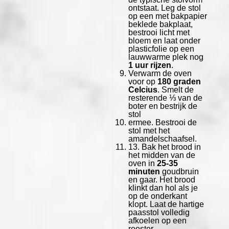
ontstaat. Leg de stol
op een met bakpapier
beklede bakplaat,
bestrooi licht met
bloem en laat onder
plasticfolie op een
lauwwarme plek nog
1 uur rijzen
.
Verwarm de oven
voor op
180 graden
Celcius
. Smelt de
resterende ⅓ van de
boter en bestrijk de
stol
ermee. Bestrooi de
stol met het
amandelschaafsel.
13. Bak het brood in
het midden van de
oven in
25-35
minuten
goudbruin
en gaar. Het brood
klinkt dan hol als je
op de onderkant
klopt. Laat de hartige
paasstol volledig
afkoelen op een
rooster.