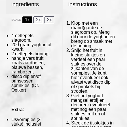
ingredients
instructions
1x
2x
3x
SCALE
Klop met een
(hand)garde de
slagroom op. Meng
4
eetlepels
dit door de yoghurt en
slagroom,
breng op smaak met
200 gram
yoghurt of
de honing.
kwark,
Snijd het fruit in
2
eetlepels honing,
kleine stukjes en
handje vers fruit
verdeel een paar
zoals aardbeien,
stukjes over de
blauwe bessen,
zijkanten van de
frambozen,
vormpjes. Je kunt
disco dip en/of
hier eventueel ook
prinsessen
alvast wat disco dip
sprinkles.
(Dr.
of sprinkels bij
Oetker)
strooien.
Giet het yoghurt
mengsel erbij en
decoreer eventueel
met nog een paar
Extra:
stukjes fruit en of
sprinkles.
IJsvormpjes (2
Steek de ijsstokjes in
stuks) inclusief