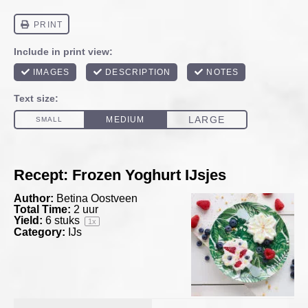
Recept: Frozen Yoghurt IJsjes
Author:
Betina Oostveen
Total Time:
2 uur
Yield:
6
stuks
1
x
Category:
IJs