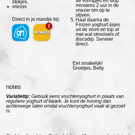
de vormpjes en stop
stokjes,
minstens 2 uur in de
vriezer.
vriezer om op te
stijven.
Direct in je mandje bij:
Haal daarna de
Frozen yoghurt ijsjes
1
uit de vorm en top af
met wat strooisels of
discodip. Serveer
direct.
Eet smakelijk!
Groetjes, Betty
notes
Variatietip:
Gebruik eens vruchtenyoghurt in plaats van
reguliere yoghurt of kwark. Je kunt de honing dan
achterwege laten omdat vruchtenyoghurt vaak al gezoet
is.