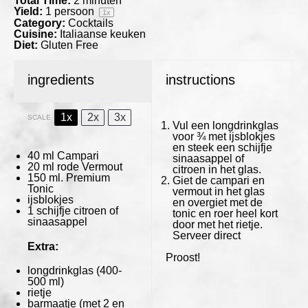
Total Time:
2 minuten
Yield:
1
persoon
1
x
Category:
Cocktails
Cuisine:
Italiaanse keuken
Diet:
Gluten Free
ingredients
instructions
1x
2x
3x
SCALE
Vul een longdrinkglas
voor ¾ met ijsblokjes
en steek een schijfje
40
ml Campari
sinaasappel of
20
ml rode Vermout
citroen in het glas.
150
ml. Premium
Giet de campari en
Tonic
vermout in het glas
ijsblokjes
en overgiet met de
1
schijfje citroen of
tonic en roer heel kort
sinaasappel
door met het rietje.
Serveer direct
Extra:
Proost!
longdrinkglas (400-
500 ml)
rietje
barmaatje (met 2 en